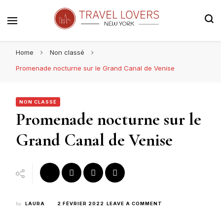
Le blog voyage 100% New York
Travel Lovers | New York
Home
Non classé
Promenade nocturne sur le Grand Canal de Venise
NON CLASSÉ
Promenade nocturne sur le
Grand Canal de Venise
ON
by
LAURA
2 FÉVRIER 2022
LEAVE A COMMENT
PROMENADE
NOCTURNE