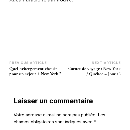
Post
PREVIOUS ARTICLE
NEXT ARTICLE
Quel hébergement choisir
Carnet de voyage : New York
Navigation
pour un séjour à New York ?
/ Québec – Jour 16
Laisser un commentaire
Votre adresse e-mail ne sera pas publiée.
Les
champs obligatoires sont indiqués avec
*