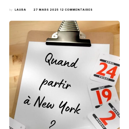
SUR
by
LAURA
27 MARS 2025
12 COMMENTAIRES
QUAND
PARTIR
À
NEW
YORK
?
TROUVEZ
LA
MEILLEURE
PÉRIODE
POUR
VOUS
!