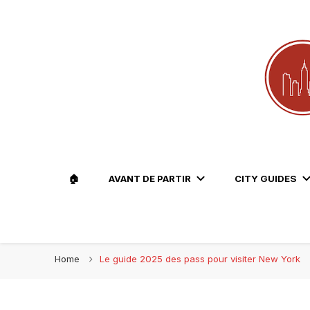
Le blog voyage 100% New York
Travel Lovers | New York
🏠
AVANT DE PARTIR
CITY GUIDES
Home
Le guide 2025 des pass pour visiter New York