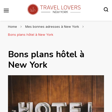
Le blog voyage 100% New York
Travel Lovers | New York
Home
Mes bonnes adresses à New York
Bons plans hôtel à New York
Bons plans hôtel à
New York