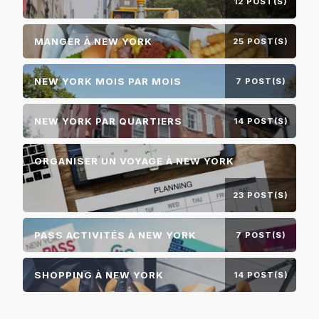
12 POST(S)
MANGER À NEW YORK
25 POST(S)
NEW YORK MOIS PAR MOIS
7 POST(S)
NEW YORK PAR QUARTIERS
14 POST(S)
ORGANISER UN VOYAGE À NEW YORK
23 POST(S)
PASS ACTIVITÉS À NEW YORK
7 POST(S)
SHOPPING À NEW YORK
14 POST(S)