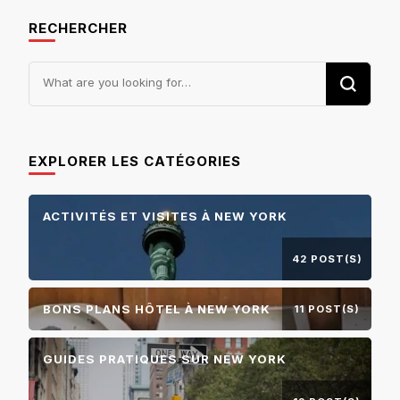
des
RECHERCHER
articles
Looking
for
Something?
EXPLORER LES CATÉGORIES
ACTIVITÉS ET VISITES À NEW YORK
42 POST(S)
BONS PLANS HÔTEL À NEW YORK
11 POST(S)
GUIDES PRATIQUES SUR NEW YORK