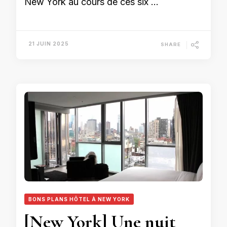
New York au cours de ces six …
21 JUIN 2025
SHARE
BONS PLANS HÔTEL À NEW YORK
[New York] Une nuit