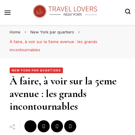
Le blog voyage 100% New York
Travel Lovers | New York
Home
New York par quartiers
À faire, à voir sur la 5eme avenue : les grands
incontournables
NEW YORK PAR QUARTIERS
À faire, à voir sur la 5eme
avenue : les grands
incontournables