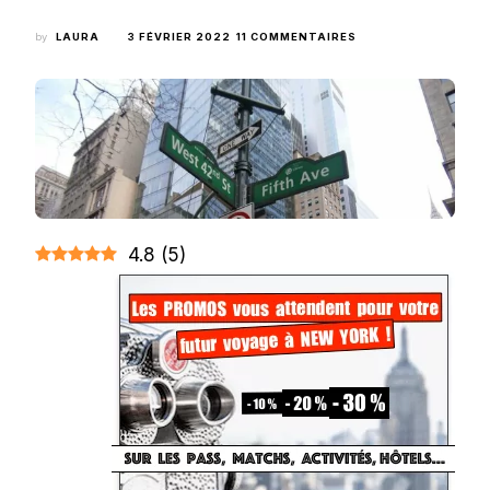
SUR
by
LAURA
3 FÉVRIER 2022
11 COMMENTAIRES
À
FAIRE,
À
VOIR
SUR
LA
5EME
AVENUE
:
LES
GRANDS
4.8
(
5
)
INCONTOURNABLES