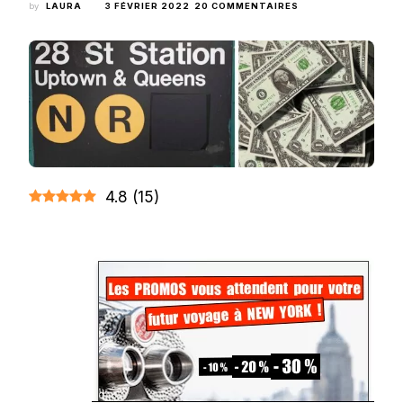
SUR
by
LAURA
3 FÉVRIER 2022
20 COMMENTAIRES
LES
PIÈGES
ET
ERREURS
À
ÉVITER
LORS
D’UN
VOYAGE
À
NEW
YORK
4.8
(
15
)