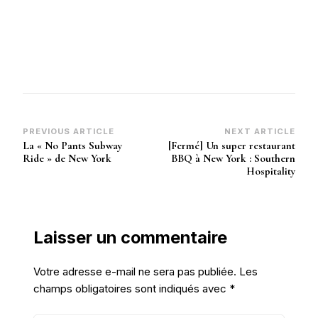
Post
PREVIOUS ARTICLE
NEXT ARTICLE
La « No Pants Subway
[Fermé] Un super restaurant
Navigation
Ride » de New York
BBQ à New York : Southern
Hospitality
Laisser un commentaire
Votre adresse e-mail ne sera pas publiée.
Les
champs obligatoires sont indiqués avec
*