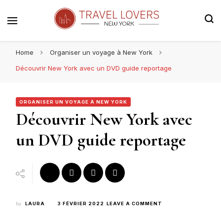
Le blog voyage 100% New York
Travel Lovers | New York
Home
Organiser un voyage à New York
Découvrir New York avec un DVD guide reportage
ORGANISER UN VOYAGE À NEW YORK
Découvrir New York avec
un DVD guide reportage
ON
by
LAURA
3 FÉVRIER 2022
LEAVE A COMMENT
DÉCOUVRIR
NEW