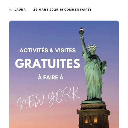
SUR
by
LAURA
26 MARS 2025
18 COMMENTAIRES
ACTIVITÉS
ET
ATTRACTIONS
GRATUITES
À
NEW
YORK
:
LE
GUIDE
COMPLET
✨