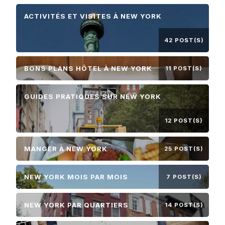
ACTIVITÉS ET VISITES À NEW YORK
42 POST(S)
BONS PLANS HÔTEL À NEW YORK
11 POST(S)
GUIDES PRATIQUES SUR NEW YORK
12 POST(S)
MANGER À NEW YORK
25 POST(S)
NEW YORK MOIS PAR MOIS
7 POST(S)
NEW YORK PAR QUARTIERS
14 POST(S)