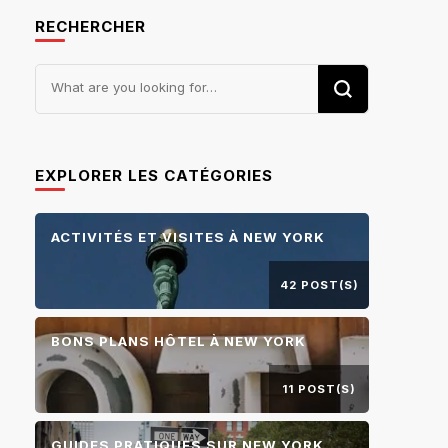
RECHERCHER
Looking
for
Something?
EXPLORER LES CATÉGORIES
ACTIVITÉS ET VISITES À NEW YORK
42 POST(S)
BONS PLANS HÔTEL À NEW YORK
11 POST(S)
GUIDES PRATIQUES SUR NEW YORK