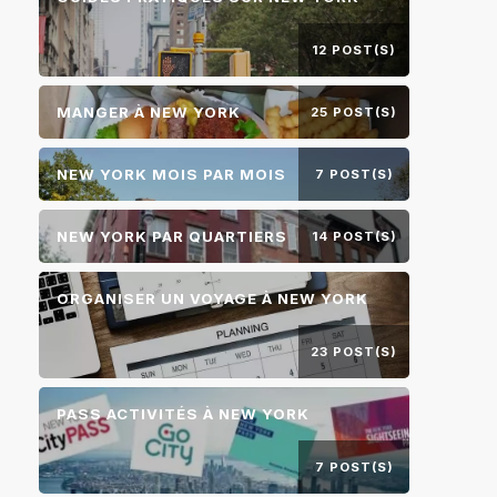
12 POST(S)
MANGER À NEW YORK
25 POST(S)
NEW YORK MOIS PAR MOIS
7 POST(S)
NEW YORK PAR QUARTIERS
14 POST(S)
ORGANISER UN VOYAGE À NEW YORK
23 POST(S)
PASS ACTIVITÉS À NEW YORK
7 POST(S)