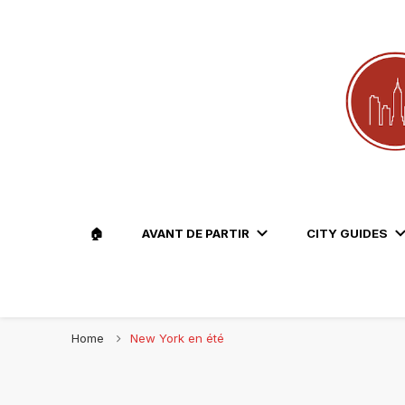
Le blog voyage 100% New York
Travel Lovers | New York
🏠
AVANT DE PARTIR
CITY GUIDES
Home
New York en été