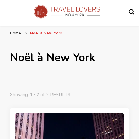
Le blog voyage 100% New York
Travel Lovers | New York
Home
Noël à New York
Noël à New York
Showing: 1 - 2 of 2 RESULTS