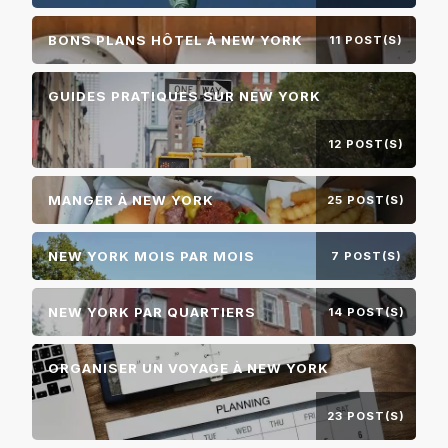
BONS PLANS HÔTEL À NEW YORK
11 POST(S)
GUIDES PRATIQUES SUR NEW YORK
12 POST(S)
MANGER À NEW YORK
25 POST(S)
NEW YORK MOIS PAR MOIS
7 POST(S)
NEW YORK PAR QUARTIERS
14 POST(S)
ORGANISER UN VOYAGE À NEW YORK
23 POST(S)