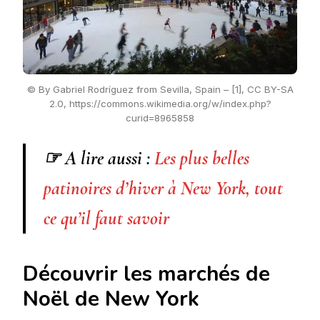
© By Gabriel Rodríguez from Sevilla, Spain – [1], CC BY-SA
2.0, https://commons.wikimedia.org/w/index.php?
curid=8965858
☞ A lire aussi :
Les plus belles
patinoires d’hiver à New York, tout
ce qu’il faut savoir
Découvrir les marchés de
Noël de New York