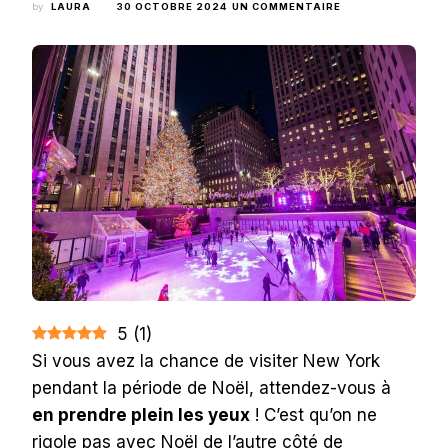
SUR
by
LAURA
30 OCTOBRE 2024
UN COMMENTAIRE
🎄
VISITER
NEW
YORK
À
NOËL
:
16
ACTIVITÉS
MAGIQUES
À
FAIRE
5
(
1
)
Si vous avez la chance de visiter New York
pendant la période de Noël, attendez-vous à
en prendre plein les yeux
! C’est qu’on ne
rigole pas avec Noël de l’autre côté de