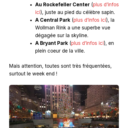
Au Rockefeller Center
(
plus d’infos
ici
), juste au pied du célèbre sapin.
A Central Park
(
plus d’infos ici
), la
Wollman Rink a une superbe vue
dégagée sur la skyline.
A Bryant Park
(
plus d’infos ici
), en
plein coeur de la ville.
Mais attention, toutes sont très fréquentées,
surtout le week end !