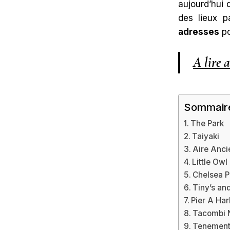
aujourd’hui 
des lieux p
adresses
po
A lire a
Sommair
The Park
Taiyaki
Aire Anci
Little Owl
Chelsea P
Tiny’s an
Pier A Ha
Tacombi N
Tenemen