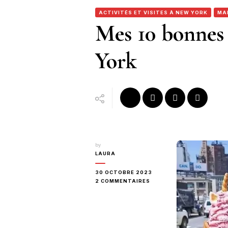
ACTIVITÉS ET VISITES À NEW YORK
MA
Mes 10 bonnes 
York
by
LAURA
30 OCTOBRE 2023
SUR
2 COMMENTAIRES
MES
10
BONNES
ADRESSES
À