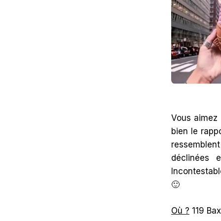
Vous aimez 
bien le rapp
ressemblent
déclinées 
Incontestabl
🙂
Où ?
119 Baxt