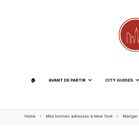
Le blog voyage 100% New York
Travel Lovers | New York
🏠
AVANT DE PARTIR
CITY GUIDES
Home
Mes bonnes adresses à New York
Manger