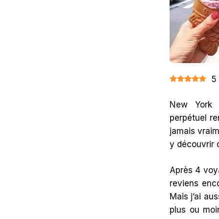
TESTER
PROCHAINEMENT
À
NEW
YORK
5
New York 
perpétuel ren
jamais vraim
y découvrir
Après 4 voya
reviens enc
Mais j’ai au
plus ou moin