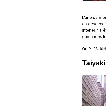
L’une de mes
en descendan
intérieur a 
guirlandes l
Où ?
118 10t
Taiyaki