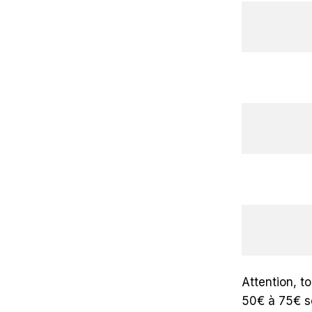
Attention, t
50€ à 75€ se