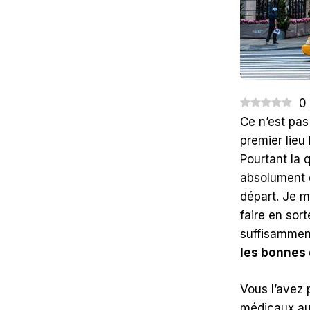
YORK
?
0
Ce n’est pas
premier lieu
Pourtant la 
absolument c
départ. Je m
faire en sor
suffisamment
les bonnes 
Vous l’avez 
médicaux au