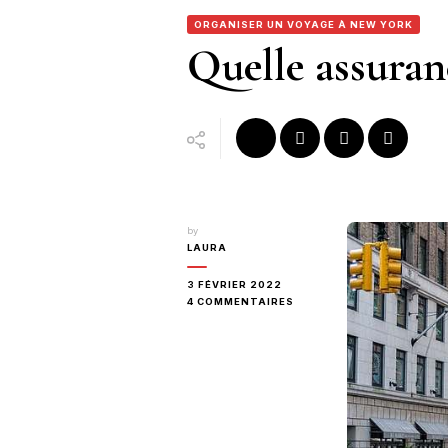
ORGANISER UN VOYAGE À NEW YORK
Quelle assuran
by
LAURA
3 FÉVRIER 2022
SUR
4 COMMENTAIRES
QUELLE
ASSURANCE
CHOISIR
POUR
UN
VOYAGE
À
NEW