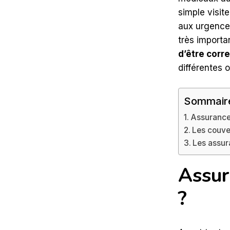
simple visit
aux urgences
très importa
d’être cor
différentes 
Sommair
Assurance
Les couve
Les assur
Assur
?