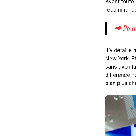
Avant toute 
recommand
➜ Pourq
J’y détaille
New York. Et
sans avoir l
différence n
bien plus ch