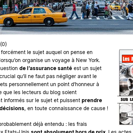
(
0
)
 forcément le sujet auquel on pense en
 lorsqu’on organise un voyage à New York.
question
de l’assurance santé
est un sujet
rucial qu’il ne faut pas négliger avant le
ets personnellement un point d’honneur à
te que les lecteurs du blog soient
 informés sur le sujet et puissent
prendre
décisions
, en toute connaissance de cause !
probablement déjà entendu : les frais
x Etats-Unis
sont absolument hors de prix
. Les acte