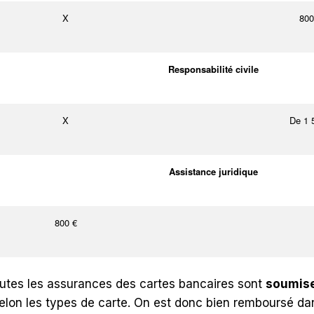
X
800
Responsabilité civile
X
De 1 
Assistance juridique
800 €
outes les assurances des cartes bancaires sont
soumise
lon les types de carte. On est donc bien remboursé dans