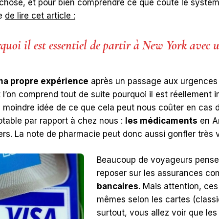
chose, et pour bien comprendre ce que coûte le systèm
e
de lire cet article :
uoi il est essentiel de partir à New York avec 
ma propre expérience
après un passage aux urgences 
 l’on comprend tout de suite pourquoi il est réellement
a moindre idée de ce que cela peut nous coûter en cas 
otable par rapport à chez nous :
les médicaments
en A
ers. La note de pharmacie peut donc aussi gonfler très v
Beaucoup de voyageurs pensent 
reposer sur les assurances co
bancaires
. Mais attention, ce
mêmes selon les cartes (classi
surtout, vous allez voir que l