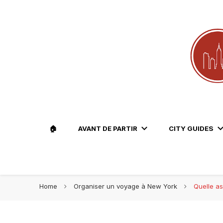
Le blog voyage 100% New York
Travel Lovers | New York
🏠
AVANT DE PARTIR
CITY GUIDES
Home
Organiser un voyage à New York
Quelle a