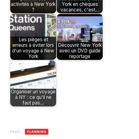
activités à New York
York en chèques
?
vacances, c'est…
Les pièges et
erreurs à éviter lors
Découvrir New York
d'un voyage à New
avec un DVD guide
York
reportage
Organiser un voyage
à NY : ce qu'il ne
faut pas…
TAGS:
PLANNING