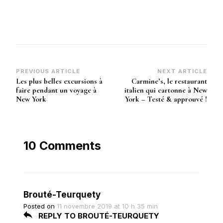
Post
PREVIOUS ARTICLE
NEXT ARTICLE
Les plus belles excursions à
Carmine’s, le restaurant
Navigation
faire pendant un voyage à
italien qui cartonne à New
New York
York – Testé & approuvé !
10 Comments
Brouté-Teurquety
Posted on
11 novembre 2019 at 10 h 35 min
REPLY TO BROUTÉ-TEURQUETY