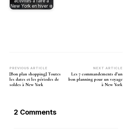
activités à faire à
New York en hiver ❄️
Post
PREVIOUS ARTICLE
NEXT ARTICLE
[Bon plan shopping] Toutes
Les 7 commandements d’un
Navigation
les dates et les périodes de
bon planning pour un voyage
soldes à New York
à New York
2 Comments