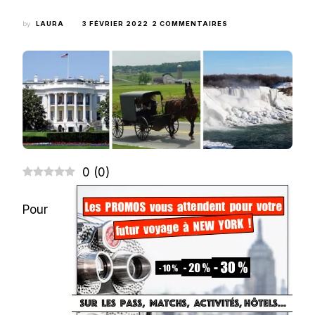
SUR
by
LAURA
3 FÉVRIER 2022
2 COMMENTAIRES
LES
PLUS
BELLES
EXCURSIONS
À
FAIRE
PENDANT
UN
VOYAGE
À
NEW
YORK
0
(
0
)
Pour