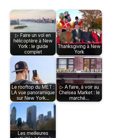
▷ Faire un vol en
hélicoptère à New
York : le guide
Thanksgiving à New
complet
York
Le rooftop du MET :
▷ A faire, à voir au
LA vue panoramique
Chelsea Market : le
sur New York…
marché…
Les meilleures