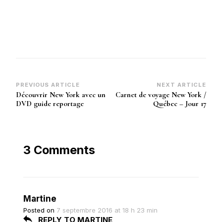
Post
PREVIOUS ARTICLE
NEXT ARTICLE
Découvrir New York avec un
Carnet de voyage New York /
Navigation
DVD guide reportage
Québec – Jour 17
3 Comments
Martine
Posted on
7 septembre 2016 at 18 h 23 min
REPLY TO MARTINE