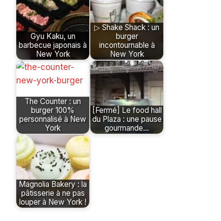
▷ Shake Shack : un
Gyu Kaku, un
burger
barbecue japonais à
incontournable à
New York
New York
The Counter : un
burger 100%
[Fermé] Le food hall
personnalisé à New
du Plaza : une pause
York
gourmande…
Magnolia Bakery : la
pâtisserie à ne pas
louper à New York !