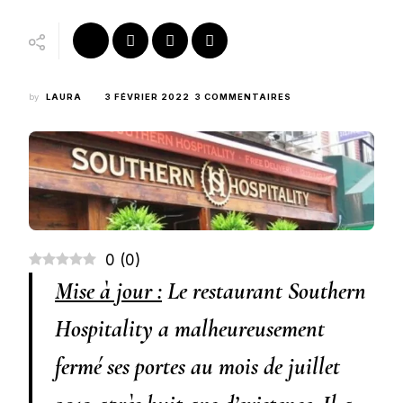
SUR
by
LAURA
3 FÉVRIER 2022
3 COMMENTAIRES
[FERMÉ]
UN
SUPER
RESTAURANT
BBQ
À
NEW
YORK
:
SOUTHERN
0
(
0
)
HOSPITALITY
Mise à jour :
Le restaurant Southern
Hospitality a malheureusement
fermé ses portes au mois de juillet