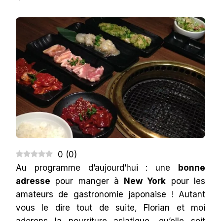
GYU
KAKU,
UN
BARBECUE
JAPONAIS
À
NEW
YORK
0
(
0
)
Au programme d’aujourd’hui : une
bonne
adresse
pour manger à
New York
pour les
amateurs de gastronomie japonaise ! Autant
vous le dire tout de suite, Florian et moi