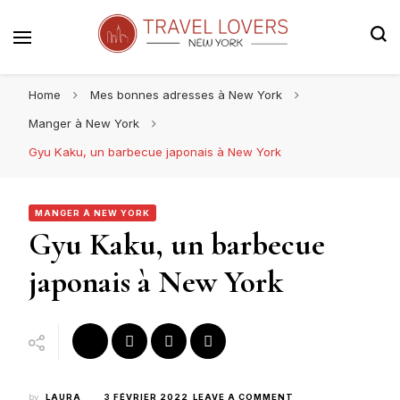
Le blog voyage 100% New York
Travel Lovers | New York
Home
Mes bonnes adresses à New York
Manger à New York
Gyu Kaku, un barbecue japonais à New York
MANGER À NEW YORK
Gyu Kaku, un barbecue
japonais à New York
ON
by
LAURA
3 FÉVRIER 2022
LEAVE A COMMENT