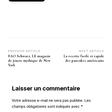
Post
PREVIOUS ARTICLE
NEXT ARTICLE
FAO Schwarz, LE magasin
La recette facile et rapide
Navigation
de jouets mythique de New
des pancakes américains
York
Laisser un commentaire
Votre adresse e-mail ne sera pas publiée.
Les
champs obligatoires sont indiqués avec
*