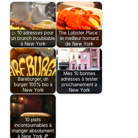
▷ 10 adresses pour
The Lobster Place :
un brunch inoubliable
le meilleur homard
à New York
de New York
Mes 10 bonnes
Bareburger, un
adresses à tester
burger 100% bio à
prochainement à
New York
New York
10 plats
incontournables à
manger absolument
à New York 🍕