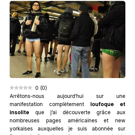
PANTS
SUBWAY
RIDE »
DE
NEW
YORK
0
(
0
)
Arrêtons-nous aujourd’hui sur une
manifestation complètement
loufoque et
insolite
que j’ai découverte grâce aux
nombreuses pages américaines et new
yorkaises auxquelles je suis abonnée sur