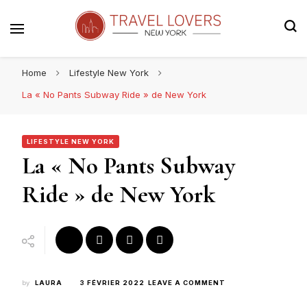
Le blog voyage 100% New York
Travel Lovers | New York
Home
Lifestyle New York
La « No Pants Subway Ride » de New York
LIFESTYLE NEW YORK
La « No Pants Subway
Ride » de New York
ON
by
LAURA
3 FÉVRIER 2022
LEAVE A COMMENT
LA
« NO