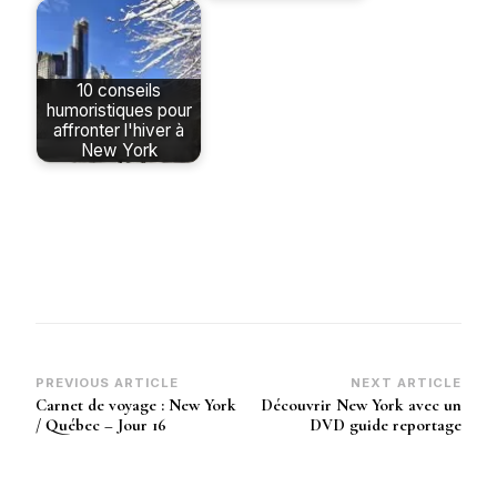
10 conseils
humoristiques pour
affronter l'hiver à
New York
Post
PREVIOUS ARTICLE
NEXT ARTICLE
Carnet de voyage : New York
Découvrir New York avec un
Navigation
/ Québec – Jour 16
DVD guide reportage