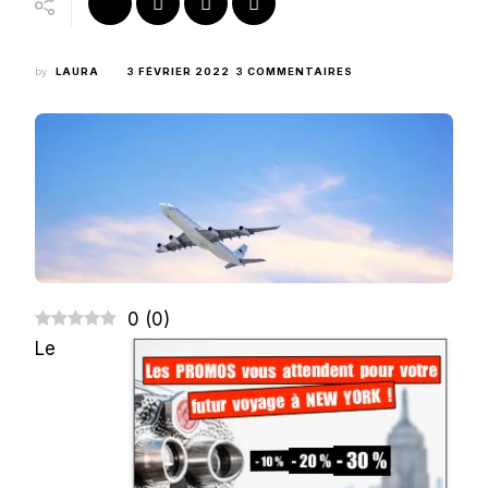
SUR
by
LAURA
3 FÉVRIER 2022
3 COMMENTAIRES
VOL
POUR
NEW
YORK
:
OÙ
ET
COMMENT
TROUVER
LE
MEILLEUR
PRIX
?
0
(
0
)
Le