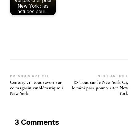
Vol pas cher pour
New York : les
astuces pour…
Post
PREVIOUS ARTICLE
NEXT ARTICLE
Century 21 : tout savoir sur
▷ Tout sur le New York C3,
Navigation
ce magasin emblématique à
le mini pass pour visiter New
New York
York
3 Comments