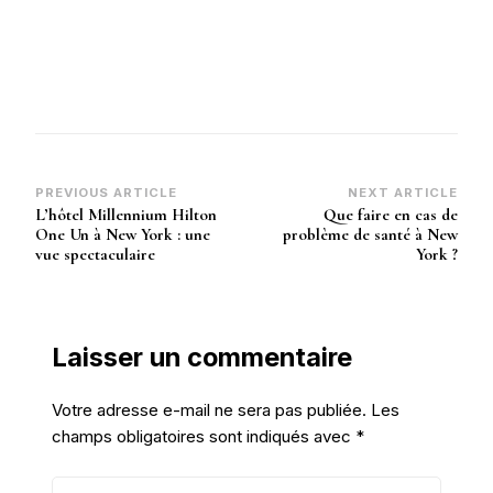
Post
PREVIOUS ARTICLE
NEXT ARTICLE
L’hôtel Millennium Hilton
Que faire en cas de
Navigation
One Un à New York : une
problème de santé à New
vue spectaculaire
York ?
Laisser un commentaire
Votre adresse e-mail ne sera pas publiée.
Les
champs obligatoires sont indiqués avec
*