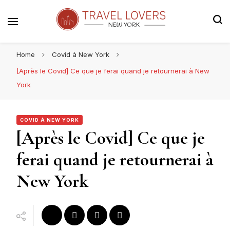
Le blog voyage 100% New York
Travel Lovers | New York
Home
Covid à New York
[Après le Covid] Ce que je ferai quand je retournerai à New
York
COVID À NEW YORK
[Après le Covid] Ce que je
ferai quand je retournerai à
New York