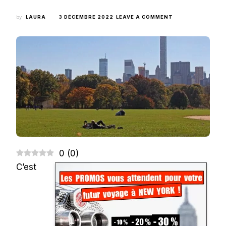
ON
by
LAURA
3 DÉCEMBRE 2022
LEAVE A COMMENT
[APRÈS
LE
COVID]
CE
QUE
JE
FERAI
QUAND
JE
RETOURNERAI
À
NEW
YORK
0
(
0
)
C’est