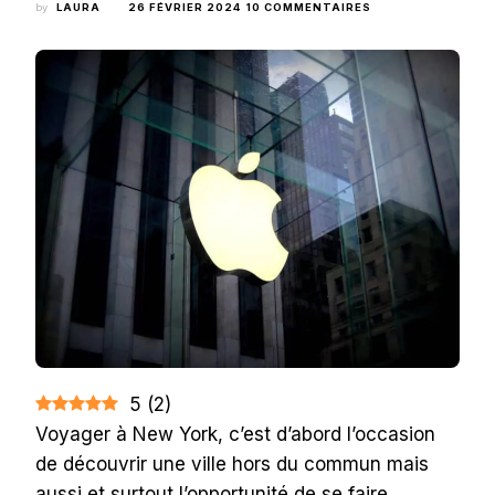
SUR
by
LAURA
26 FÉVRIER 2024
10 COMMENTAIRES
▷
OÙ
ACHETER
APPLE
À
NEW
YORK
?
LES
APPLE
STORES
À
NYC
5
(
2
)
Voyager à New York, c’est d’abord l’occasion
de découvrir une ville hors du commun mais
aussi et surtout l’opportunité de se faire