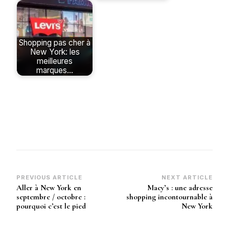
Shopping pas cher à
New York: les
meilleures
marques…
Post
PREVIOUS ARTICLE
NEXT ARTICLE
Aller à New York en
Macy’s : une adresse
Navigation
septembre / octobre :
shopping incontournable à
pourquoi c’est le pied
New York