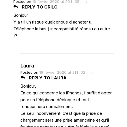
Posted on
16 février 2020 at 20 h 05 min
REPLY TO GRILO
Bonjour
Y a t il un risque quelconque d acheter u.
Téléphone là bas ( incompatibilité réseau ou autre
)?
Laura
Posted on
16 février 2020 at 21 h 02 min
REPLY TO LAURA
Bonjour,
En ce qui concerne les iPhones, il suffit d’opter
pour un téléphone débloqué et tout
fonctionnera normalement.
Le seul inconvénient, c’est que la prise de
chargement sera une prise américaine et qu’il
faudra en acheter une autre (officielle ou pas)