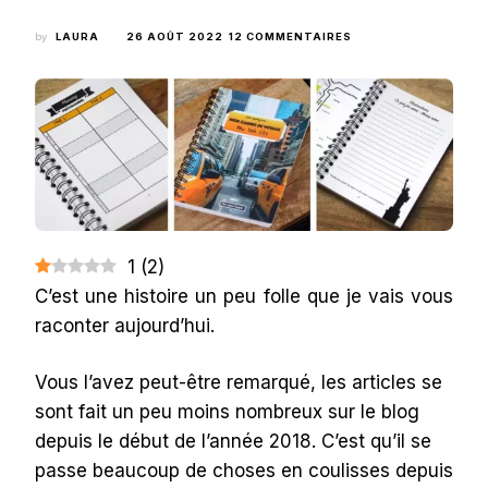
SUR
by
LAURA
26 AOÛT 2022
12 COMMENTAIRES
[IDÉE
CADEAU]
LE
CARNET
DE
VOYAGE
NEW
YORK
CITY
À
REMPLIR
ET
1
(
2
)
PERSONNALISER
C’est une histoire un peu folle que je vais vous
raconter aujourd’hui.
Vous l’avez peut-être remarqué, les articles se
sont fait un peu moins nombreux sur le blog
depuis le début de l’année 2018. C’est qu’il se
passe beaucoup de choses en coulisses depuis