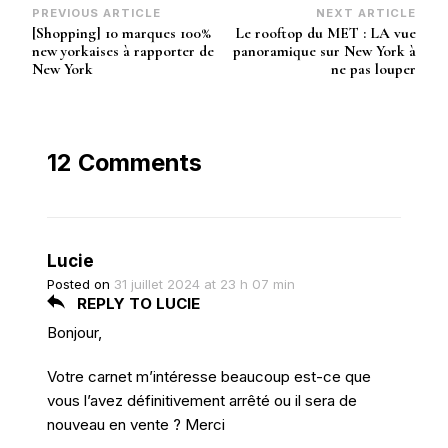
Post
PREVIOUS ARTICLE
NEXT ARTICLE
[Shopping] 10 marques 100%
Le rooftop du MET : LA vue
Navigation
new yorkaises à rapporter de
panoramique sur New York à
New York
ne pas louper
12 Comments
Lucie
Posted on
31 juillet 2024 at 23 h 07 min
REPLY TO LUCIE
Bonjour,
Votre carnet m’intéresse beaucoup est-ce que
vous l’avez définitivement arrêté ou il sera de
nouveau en vente ? Merci