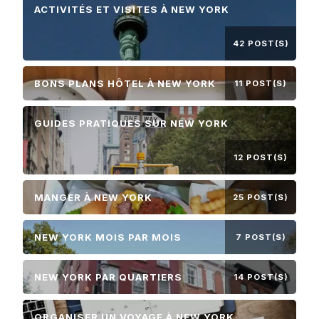
ACTIVITÉS ET VISITES À NEW YORK
42 POST(S)
BONS PLANS HÔTEL À NEW YORK
11 POST(S)
GUIDES PRATIQUES SUR NEW YORK
12 POST(S)
MANGER À NEW YORK
25 POST(S)
NEW YORK MOIS PAR MOIS
7 POST(S)
NEW YORK PAR QUARTIERS
14 POST(S)
ORGANISER UN VOYAGE À NEW YORK