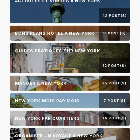
ACTIVITÉS ET VISITES À NEW YORK
42 POST(S)
BONS PLANS HÔTEL À NEW YORK
11 POST(S)
GUIDES PRATIQUES SUR NEW YORK
12 POST(S)
MANGER À NEW YORK
25 POST(S)
NEW YORK MOIS PAR MOIS
7 POST(S)
NEW YORK PAR QUARTIERS
14 POST(S)
ORGANISER UN VOYAGE À NEW YORK