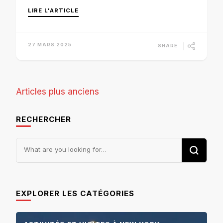
LIRE L'ARTICLE
27 MARS 2025
SHARE
Navigation
Articles plus anciens
des
RECHERCHER
articles
Looking
for
Something?
EXPLORER LES CATÉGORIES