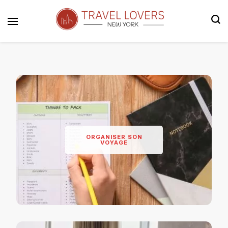
Le blog voyage 100% New York
Travel Lovers | New York
ORGANISER SON
VOYAGE