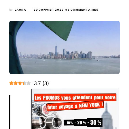
SUR
by
LAURA
29 JANVIER 2023
53 COMMENTAIRES
▷
MONTER
DANS
LA
COURONNE
DE
LA
STATUE
DE
LA
LIBERTÉ
:
TOUT
CE
3.7
(
3
)
QU’IL
FAUT
SAVOIR