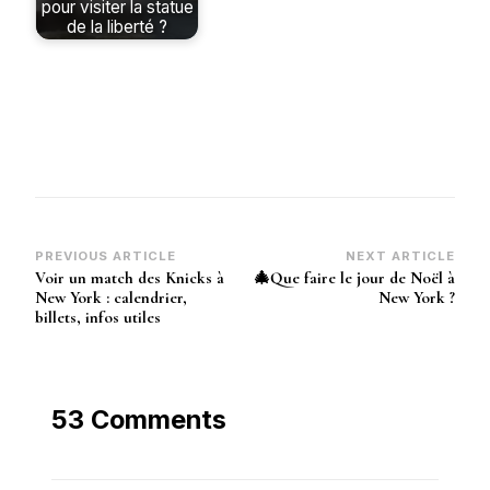
pour visiter la statue
de la liberté ?
Post
PREVIOUS ARTICLE
NEXT ARTICLE
Voir un match des Knicks à
🎄Que faire le jour de Noël à
Navigation
New York : calendrier,
New York ?
billets, infos utiles
53 Comments