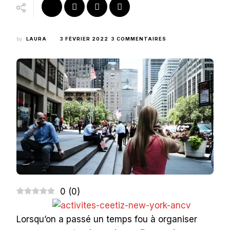
SUR
by
LAURA
3 FÉVRIER 2022
3 COMMENTAIRES
APPARENCE
ET
STYLE
VESTIMENTAIRE
AUX
ÉTATS-
UNIS
:
VENEZ
COMME
VOUS
ÊTES
!
0
(
0
)
Lorsqu’on a passé un temps fou à organiser