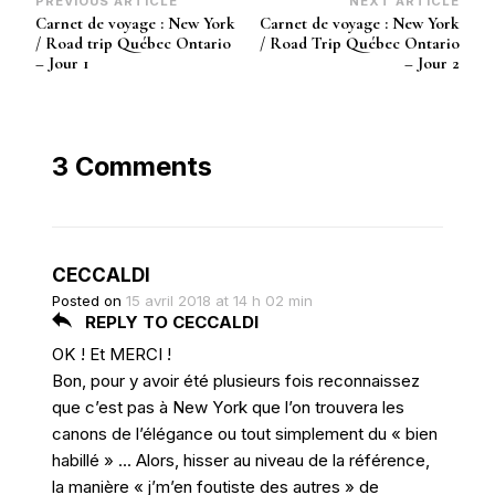
Post
PREVIOUS ARTICLE
NEXT ARTICLE
Carnet de voyage : New York
Carnet de voyage : New York
Navigation
/ Road trip Québec Ontario
/ Road Trip Québec Ontario
– Jour 1
– Jour 2
3 Comments
CECCALDI
Posted on
15 avril 2018 at 14 h 02 min
REPLY TO CECCALDI
OK ! Et MERCI !
Bon, pour y avoir été plusieurs fois reconnaissez
que c’est pas à New York que l’on trouvera les
canons de l’élégance ou tout simplement du « bien
habillé » … Alors, hisser au niveau de la référence,
la manière « j’m’en foutiste des autres » de