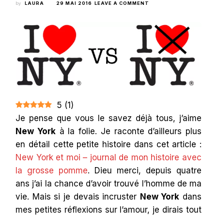
ON
by
LAURA
29 MAI 2016
LEAVE A COMMENT
CE
QUE
J’AIME
LE
PLUS
À
NEW
YORK
VS
CE
QUE
J’AIME
5
(
1
)
LE
Je pense que vous le savez déjà tous, j’aime
MOINS
New York
à la folie. Je raconte d’ailleurs plus
en détail cette petite histoire dans cet article :
New York et moi – journal de mon histoire avec
la grosse pomme
. Dieu merci, depuis quatre
ans j’ai la chance d’avoir trouvé l’homme de ma
vie. Mais si je devais incruster
New York
dans
mes petites réflexions sur l’amour, je dirais tout