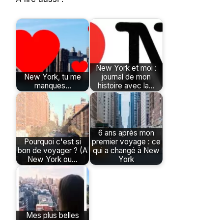
New York et moi :
New York, tu me
journal de mon
manques...
histoire avec la…
6 ans après mon
Pourquoi c'est si
premier voyage : ce
bon de voyager ? (A
qui a changé à New
New York ou…
York
Mes plus belles