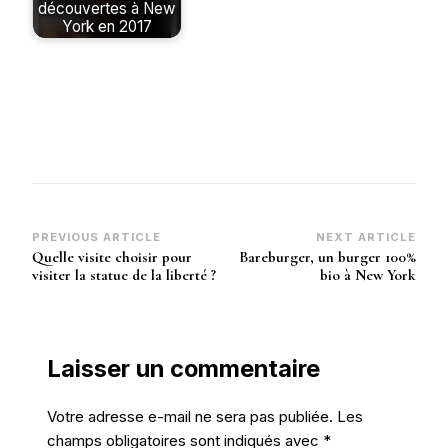
découvertes à New
York en 2017
Post
PREVIOUS ARTICLE
NEXT ARTICLE
Quelle visite choisir pour
Bareburger, un burger 100%
Navigation
visiter la statue de la liberté ?
bio à New York
Laisser un commentaire
Votre adresse e-mail ne sera pas publiée.
Les
champs obligatoires sont indiqués avec
*