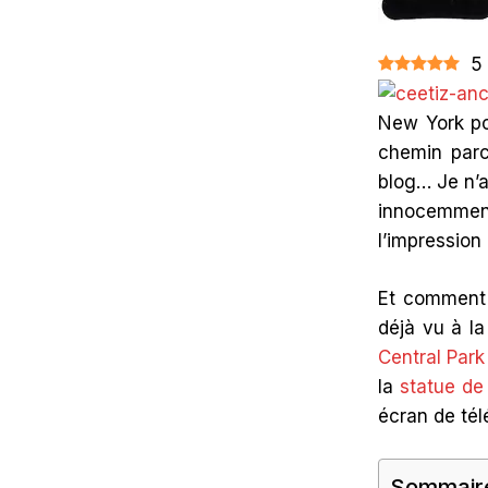
JOURNAL
DE
MON
5
HISTOIRE
AVEC
LA
New York po
GROSSE
POMME
chemin parc
blog… Je n’a
innocemment
l’impression
Et comment d
déjà vu à la
Central Park
la
statue de 
écran de tél
Sommair