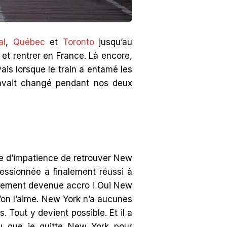
al
,
Québec
et
Toronto
jusqu’au
 et rentrer en France. Là encore,
vais lorsque le train a entamé les
 avait changé pendant nos deux
lle d’impatience de retrouver New
essionnée a finalement réussi à
ètement devenue accro ! Oui New
’on l’aime. New York n’a aucunes
. Tout y devient possible. Et il a
lu que je quitte New York pour