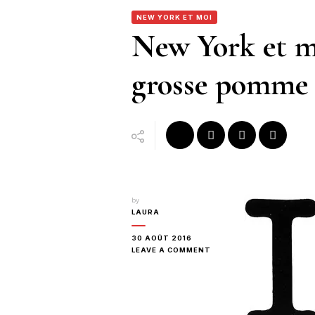
NEW YORK ET MOI
New York et mo
grosse pomme
by
LAURA
30 AOÛT 2016
ON
LEAVE A COMMENT
NEW
YORK
ET
MOI
: