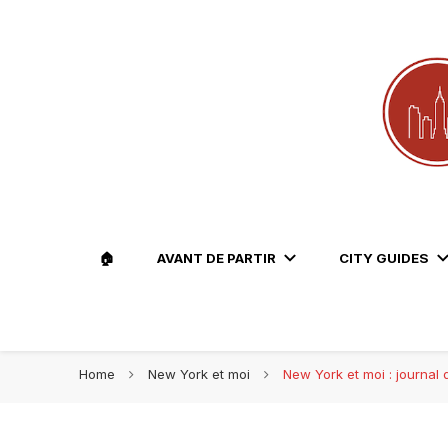
Le blog voyage 100% New York
Travel Lovers | New York
🏠
AVANT DE PARTIR
CITY GUIDES
Home
New York et moi
New York et moi : journal