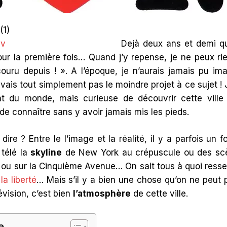
(
1
)
Dejà deux ans et demi q
ur la première fois… Quand j’y repense, je ne peux ri
ouru depuis ! ». A l’époque, je n’aurais jamais pu ima
vais tout simplement pas le moindre projet à ce sujet !
 du monde, mais curieuse de découvrir cette ville 
 de connaître sans y avoir jamais mis les pieds.
ire ? Entre le l’image et la réalité, il y a parfois un 
 télé la
skyline
de New York au crépuscule ou des scèn
ou sur la Cinquième Avenue… On sait tous à quoi ress
la liberté
… Mais s’il y a bien une chose qu’on ne peut p
évision, c’est bien
l’atmosphère
de cette ville.
e