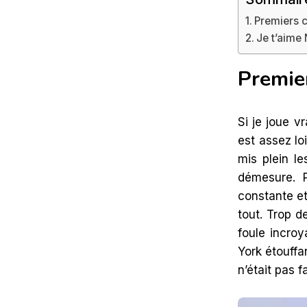
Premiers 
Je t’aime
Premie
Si je joue v
est assez lo
mis plein l
démesure. 
constante e
tout. Trop d
foule incroy
York étouffa
n’était pas f