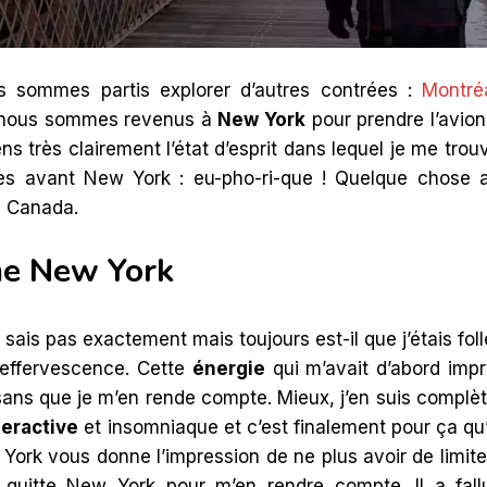
s sommes partis explorer d’autres contrées :
Montré
nous sommes revenus à
New York
pour prendre l’avion
ns très clairement l’état d’esprit dans lequel je me trou
les avant New York : eu-pho-ri-que ! Quelque chose
 Canada.
ime New York
 sais pas exactement mais toujours est-il que j’étais fo
 effervescence. Cette
énergie
qui m’avait d’abord impr
ans que je m’en rende compte. Mieux, j’en suis compl
eractive
et insomniaque et c’est finalement pour ça qu
 York vous donne l’impression de ne plus avoir de limites
e quitte New York pour m’en rendre compte. Il a fal