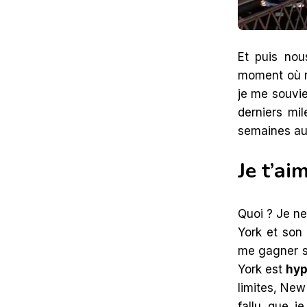
Et puis nou
moment où 
je me souvie
derniers mi
semaines au
Je t’a
Quoi ? Je ne
York et son
me gagner s
York est
hyp
limites, New
fallu que j