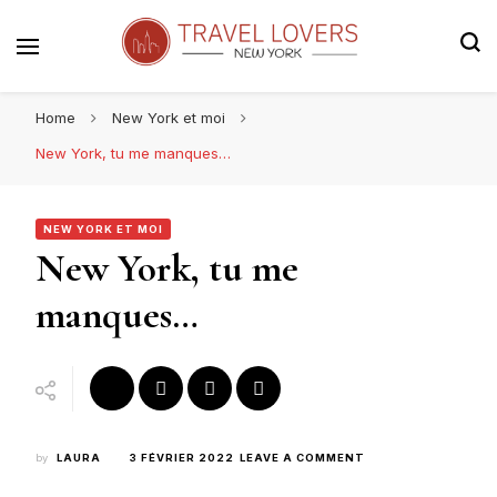
Le blog voyage 100% New York
Travel Lovers | New York
Home
New York et moi
New York, tu me manques…
NEW YORK ET MOI
New York, tu me
manques…
ON
by
LAURA
3 FÉVRIER 2022
LEAVE A COMMENT
NEW
YORK,