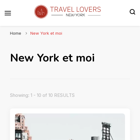
Le blog voyage 100% New York
Travel Lovers | New York
Home
New York et moi
New York et moi
Showing: 1 - 10 of 10 RESULTS