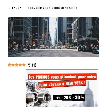
SUR
by
LAURA
3 FÉVRIER 2022
2 COMMENTAIRES
10
CHOSES
INSOLITES
À
SAVOIR
ABSOLUMENT
AVANT
UN
VOYAGE
À
NEW
YORK
5
(
1
)