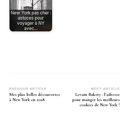
New York pas cher :
astuces pour
voyager à NY
avec…
Post
PREVIOUS ARTICLE
NEXT ARTICLE
Mes plus belles découvertes
Levain Bakery : l’adresse
Navigation
à New York en 2018
pour manger les meilleurs
cookies de New York !