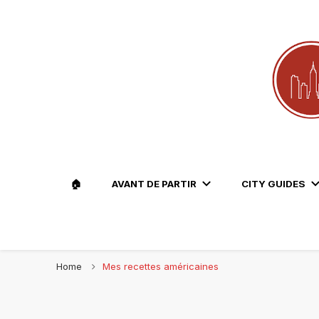
Le blog voyage 100% New York
Travel Lovers | New York
🏠
AVANT DE PARTIR
CITY GUIDES
Home
Mes recettes américaines