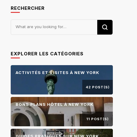
RECHERCHER
Looking
for
Something?
EXPLORER LES CATÉGORIES
ACTIVITÉS ET VISITES À NEW YORK
42 POST(S)
BONS PLANS HÔTEL À NEW YORK
11 POST(S)
GUIDES PRATIQUES SUR NEW YORK