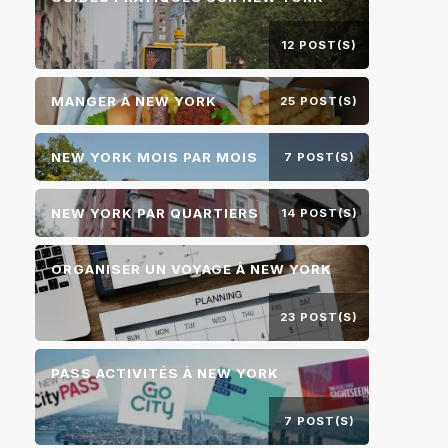
12 POST(S)
MANGER À NEW YORK
25 POST(S)
NEW YORK MOIS PAR MOIS
7 POST(S)
NEW YORK PAR QUARTIERS
14 POST(S)
ORGANISER UN VOYAGE À NEW YORK
23 POST(S)
PASS ACTIVITÉS À NEW YORK
7 POST(S)