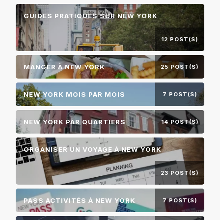
GUIDES PRATIQUES SUR NEW YORK
12 POST(S)
MANGER À NEW YORK
25 POST(S)
NEW YORK MOIS PAR MOIS
7 POST(S)
NEW YORK PAR QUARTIERS
14 POST(S)
ORGANISER UN VOYAGE À NEW YORK
23 POST(S)
PASS ACTIVITÉS À NEW YORK
7 POST(S)