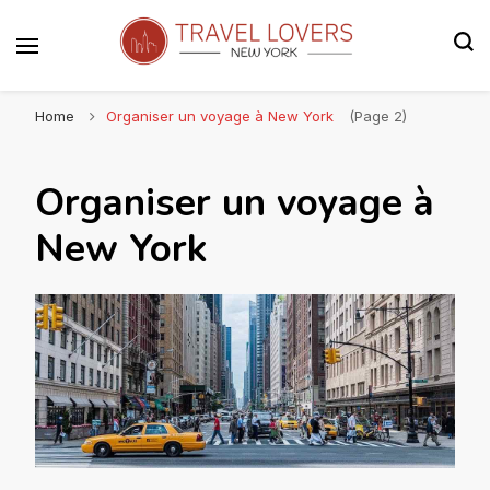
Le blog voyage 100% New York
Travel Lovers | New York
Home
Organiser un voyage à New York
(Page 2)
Organiser un voyage à
New York