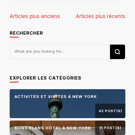
Navigation
Articles plus anciens
Articles plus récents
des
RECHERCHER
articles
Looking
for
Something?
EXPLORER LES CATÉGORIES
ACTIVITÉS ET VISITES À NEW YORK
42 POST(S)
BONS PLANS HÔTEL À NEW YORK
11 POST(S)